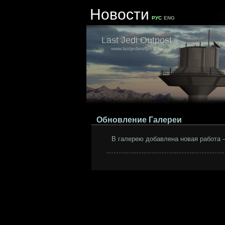
Новости
РУС
ENG
Last Jedi Outpost
www.lastjedioutpost.ru
Обновление Галереи
В галерею добавлена новая работа –