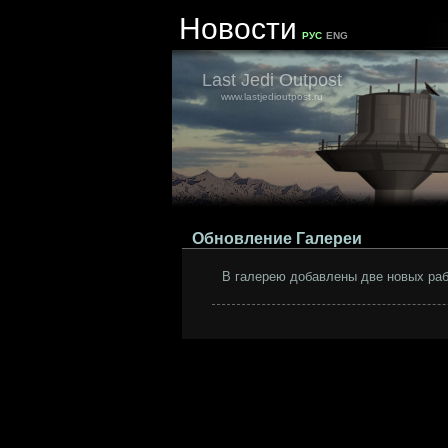
Новости
РУС
ENG
Last Jedi Outpost
www.lastjedioutpost.ru
Обновление Галереи
В галерею добавлены две новых раб